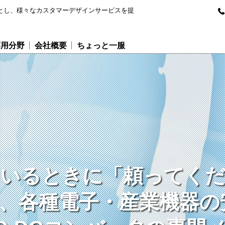
専門とし、様々なカスタマーデザインサービスを提
応用分野
会社概要
ちょっと一服
いるときに「頼ってく
いるときに「頼ってく
いるときに「頼ってく
は、各種電子・産業機器
は、各種電子・産業機器
は、各種電子・産業機器