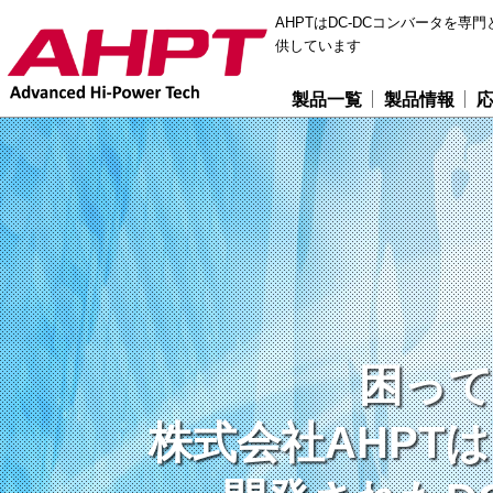
AHPTはDC-DCコンバータを
供しています
製品一覧
製品情報
困って
困って
困って
株式会社AHPT
株式会社AHPT
株式会社AHPT