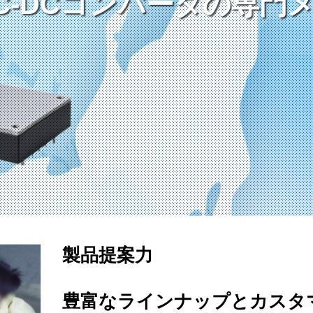
C-DCコンバータの専門
C-DCコンバータの専門
C-DCコンバータの専門
製品提案力
豊富なラインナップとカスタ