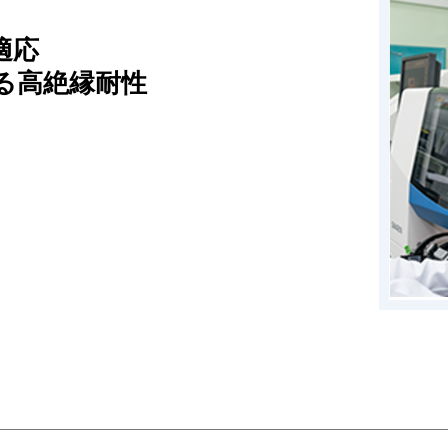
適応
る高絶縁耐性