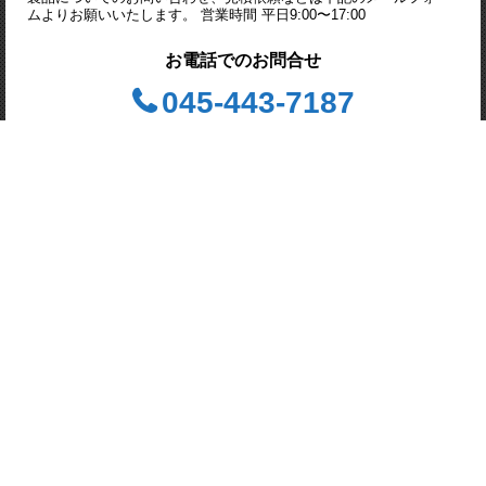
ムよりお願いいたします。 営業時間 平日9:00〜17:00
お電話でのお問合せ
045-443-7187
問合せフォーム
お見積り・資料請求
株式会社 Advanced Hi-
Power Tech （アドバンス
ド ハイパワーテック）
〒244-0003 神奈川県横浜市戸
塚区戸塚町３８１５
第一富塚ビル４階