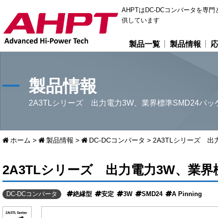
AHPTはDC-DCコンバータを
供しています
製品一覧
製品情報
製品情報
2A3TLシリーズ 出力電力3W、業界標準SMD24パッ
ホーム
>
製品情報
>
DC-DCコンバータ
>
2A3TLシリーズ 出
2A3TLシリーズ 出力電力3W、業界
DC-DCコンバータ
絶縁型
安定
3W
SMD24
A Pinning