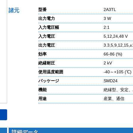
型番
2A3TL
諸元
出力電力
3 W
入力電圧幅
2:1
入力電圧
5,12,24,48 V
出力電圧
3.3,5,9,12,15,
効率
66-86 (%)
絶縁耐圧
2 kV
使用温度範囲
-40～+105 (℃)
パッケージ
SMD24
機能
絶縁型、安定、A P
用途
産業、通信
詳細データ