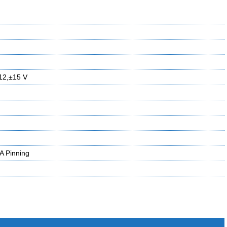
±12,±15 V
inning