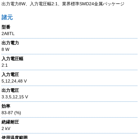
出力電力8W、入力電圧幅2:1、業界標準SMD24金属パッケージ
諸元
型番
2A8TL
出力電力
8 W
入力電圧幅
2:1
入力電圧
5,12,24,48 V
出力電圧
3.3,5,12,15 V
効率
83-87 (%)
絶縁耐圧
2 kV
使用温度範囲