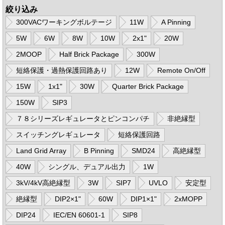
絞り込み
300VACワーキングボルテージ
11W
A Pinning
5W
6W
8W
10W
2x1"
20W
2MOOP
Half Brick Package
300W
短絡保護・過熱保護回路あり
12W
Remote On/Off
15W
1x1"
30W
Quarter Brick Package
150W
SIP3
７８シリーズレギュレータとピンコンパチ
非絶縁型
スイッチングレギュレータ
短絡保護回路
Land Grid Array
B Pinning
SMD24
高絶縁型
40W
シングル、デュアル出力
1W
3kV/4kV高絶縁型
3W
SIP7
UVLO
安定型
絶縁型
DIP2×1"
60W
DIP1×1"
2xMOPP
DIP24
IEC/EN 60601-1
SIP8