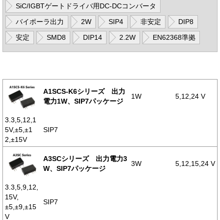
SiC/IGBTゲートドライバ用DC-DCコンバータ
バイポーラ出力
2W
SIP4
非安定
DIP8
安定
SMD8
DIP14
2.2W
EN62368準拠
A1SCS-K6シリーズ 出力
1W
5,12,24 V
電力1W、SIP7パッケージ
3.3,5,12,1
5V,±5,±1
SIP7
2,±15V
A3SCシリーズ 出力電力3
3W
5,12,15,24 V
W、SIP7パッケージ
3.3,5,9,12,
15V,
SIP7
±5,±9,±15
V