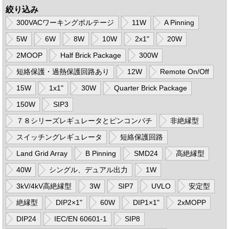
絞り込み
300VACワーキングボルテージ
11W
A Pinning
5W
6W
8W
10W
2x1"
20W
2MOOP
Half Brick Package
300W
短絡保護・過熱保護回路あり
12W
Remote On/Off
15W
1x1"
30W
Quarter Brick Package
150W
SIP3
７８シリーズレギュレータとピンコンパチ
非絶縁型
スイッチングレギュレータ
短絡保護回路
Land Grid Array
B Pinning
SMD24
高絶縁型
40W
シングル、デュアル出力
1W
3kV/4kV高絶縁型
3W
SIP7
UVLO
安定型
絶縁型
DIP2×1"
60W
DIP1×1"
2xMOPP
DIP24
IEC/EN 60601-1
SIP8