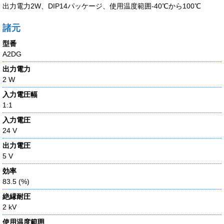
出力電力2W、DIP14パッケージ、使用温度範囲-40℃から100℃
諸元
型番
A2DG
出力電力
2 W
入力電圧幅
1:1
入力電圧
24 V
出力電圧
5 V
効率
83.5 (%)
絶縁耐圧
2 kV
使用温度範囲