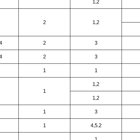
1,2
2
1,2
4
2
3
4
2
3
1
1
1,2
1
1,2
1
3
1
4,5.2
1