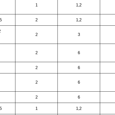
1
1,2
5
2
1,2
2
2
3
2
6
2
6
2
6
2
6
5
1
1,2