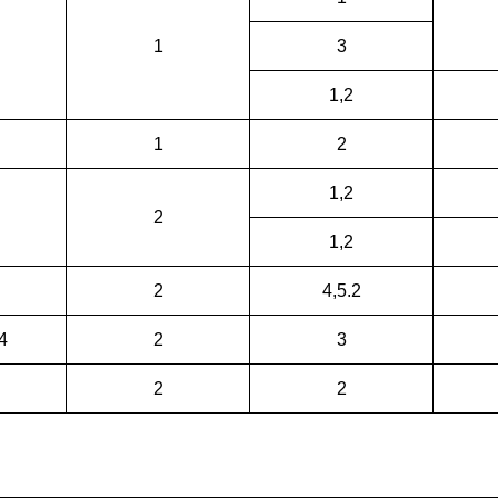
1
3
1,2
1
2
1,2
2
1,2
2
4,5.2
4
2
3
2
2