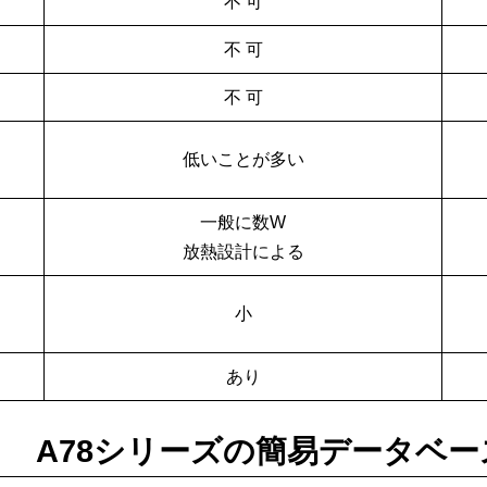
不 可
不 可
不 可
低いことが多い
一般に数W
放熱設計による
小
あり
タ A78シリーズの簡易データベー