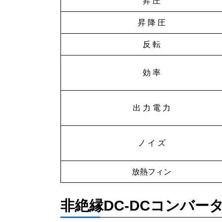
昇 圧
昇 降 圧
反 転
効 率
出 力 電 力
ノ イ ズ
放熱フィン
非絶縁DC-DCコンバー