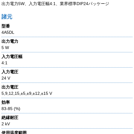
出力電力5W、入力電圧幅4:1、業界標準DIP24パッケージ
諸元
型番
4A5DL
出力電力
5 W
入力電圧幅
4:1
入力電圧
24 V
出力電圧
5,9,12,15,±5,±9,±12,±15 V
効率
83-85 (%)
絶縁耐圧
2 kV
使用温度範囲